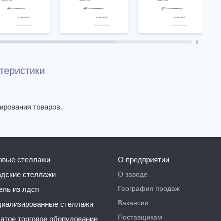
теристики
ирования товаров.
говые стеллажи
О предприятии
О заводе
ладские стеллажи
География продаж
бель из лдсп
Вакансии
ециализированные стеллажи
Поставщикам
чатое торговое оборудование