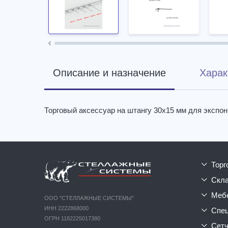
Описание и назначение
Харак
Торговый аксессуар на штангу 30х15 мм для экспон
тор
ск
ме
ООО "СТЕЛЛАЖНЫЕ СИСТЕМЫ"
ИНН 2222868000
сп
ОГРН 1182225017380
сет