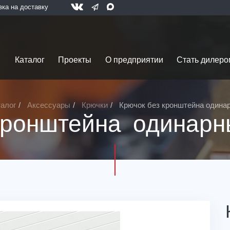
вка на доставку
Каталог
Проекты
О предприятии
Стать дилеро
талог
Аксессуары
Крючки
Крючок без кронштейна одина
кронштейна одинарн