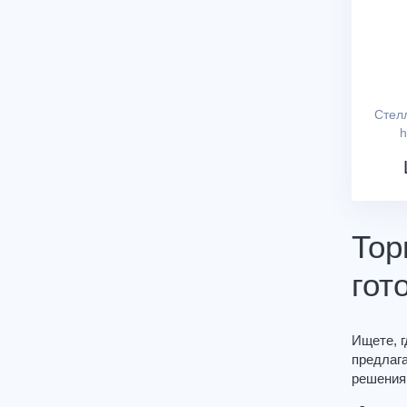
Стелл
h
Тор
гот
Ищете, 
предлаг
решения,