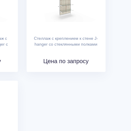
аж с
Стеллаж с креплением к стене J-
er с
hanger со стеклянными полками
у
Цена по запросу