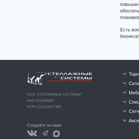
повышен
обеспечи
планиров
Есть воп
бизнеса!
тор
ск
ме
ООО "СТЕЛЛАЖНЫЕ СИСТЕМЫ"
ИНН 2222868000
сп
ОГРН 1182225017380
сет
акс
Следуйте за нами: