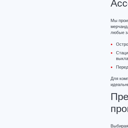
Асс
Мы прои
мерчанд
любые за
Остро
Стаци
выкла
Перед
Для ком
идеальн
Пре
про
Выбирая 