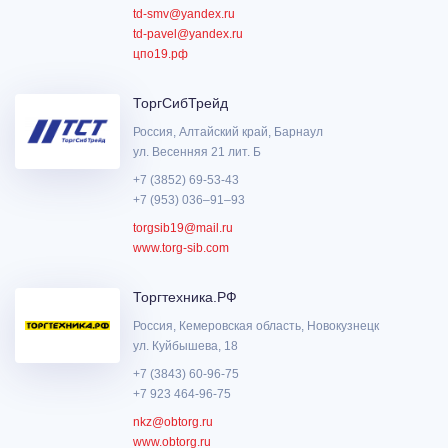
td-smv@yandex.ru
td-pavel@yandex.ru
цпо19.рф
ТоргСибТрейд
Россия, Алтайский край, Барнаул
ул. Весенняя 21 лит. Б
+7 (3852) 69-53-43
+7 (953) 036‒91‒93
torgsib19@mail.ru
www.torg-sib.com
Торгтехника.РФ
Россия, Кемеровская область, Новокузнецк
ул. Куйбышева, 18
+7 (3843) 60-96-75
+7 923 464-96-75
nkz@obtorg.ru
www.obtorg.ru