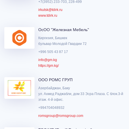
+7(3952) 233-703, 228-499
irkutsk@tdirk.ru
www.tdirk.ru
ОсОО "Железная Мебель"
Киргизия, Бишкек
бульвар Молодой Гвардии 72
+996 505 43 87 17
info@gm.kg
https://gm.kg/
ООО РОМС ГРУП
Азербайджан, Баку
ул. Ахмед Раджабли, дом 33 Эсра Плаза. С блок.3-й
этаж. 4-й офис.
+994704048932
romsgroup@romsgroup.com