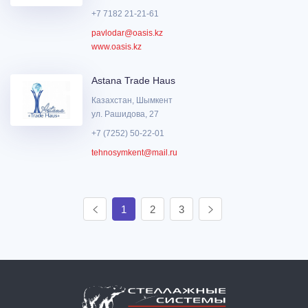
+7 7182 21-21-61
pavlodar@oasis.kz
www.oasis.kz
Astana Trade Haus
Казахстан, Шымкент
ул. Рашидова, 27
+7 (7252) 50-22-01
tehnosymkent@mail.ru
1
2
3