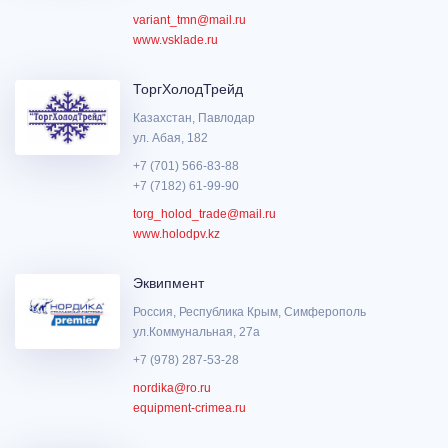
variant_tmn@mail.ru
www.vsklade.ru
ТоргХолодТрейд
Казахстан, Павлодар
ул. Абая, 182
+7 (701) 566-83-88
+7 (7182) 61-99-90
torg_holod_trade@mail.ru
www.holodpv.kz
Эквипмент
Россия, Республика Крым, Симферополь
ул.Коммунальная, 27а
+7 (978) 287-53-28
nordika@ro.ru
equipment-crimea.ru