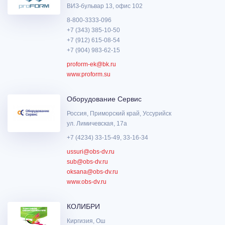
ВИЗ-бульвар 13, офис 102
8-800-3333-096
+7 (343) 385-10-50
+7 (912) 615-08-54
+7 (904) 983-62-15
proform-ek@bk.ru
www.proform.su
Оборудование Сервис
Россия, Приморский край, Уссурийск
ул. Лимичевская, 17а
+7 (4234) 33-15-49, 33-16-34
ussuri@obs-dv.ru
sub@obs-dv.ru
oksana@obs-dv.ru
www.obs-dv.ru
КОЛИБРИ
Киргизия, Ош