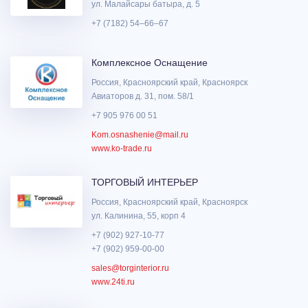
ул. Малайсары батыра, д. 5
+7 (7182) 54‒66‒67
Комплексное Оснащение
Россия, Красноярский край, Красноярск
Авиаторов д. 31, пом. 58/1
+7 905 976 00 51
Kom.osnashenie@mail.ru
www.ko-trade.ru
ТОРГОВЫЙ ИНТЕРЬЕР
Россия, Красноярский край, Красноярск
ул. Калинина, 55, корп 4
+7 (902) 927-10-77
+7 (902) 959-00-00
sales@torginterior.ru
www.24ti.ru