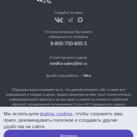
Следуйте за нами:
По всем вопросам Вы можете
обращаться по телефону
8-800-700-600-3
E-mail торгового отдела:
nordika-sales@list.ru
Дизайн и разработка —
Mitra
Обращаем ваше внимание на то, что данный интернет-сайт, а также вся
информация о товарах и ценах, предоставленная на нём, носит исключительно
информационный характер и ни при каких условиях не является публичной
офертой, определяемой положениями Статьи 437 Гражданского кодекса
Российской Федерации. Для получения подробной информации о наличии и
Мы используем
файлы cookies
, чтобы сохранять ваш
стоимости указанных товаров, Вам нужно обратиться в отдел продаж по
телефонам: 8-800-700-600-3, 8-905-982-90-90, (3852) 28-91-60,28-91-61, 28-91-
поиск, рекомендовать полезное и создавать другие
62!
удобства на сайте.
Политика конфиденциальности
Хорошо