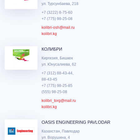
ул. Турсунбаева, 218
+7 (3222) 8-75-60
+7 (775) 98-25-08
kolibri-osh@mail.ru
kolibri.kg
КОЛИБРИ
Киргизия, Бишкек
ул. Юнусалиева, 62
+7 (312) 88-43-44,
88-43-45
+7 (775) 98-25-85
(555) 98-25-08
kolibri_torg@mail.ru
kolibri.kg
OASIS ENGINEERING PAVLODAR
Казахстан, Павлодар
ул. Ворушина, 4