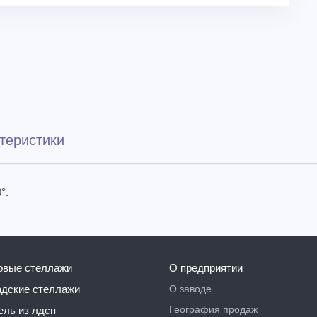
теристики
°.
говые стеллажи
О предприятии
О заводе
ладские стеллажи
География продаж
бель из лдсп