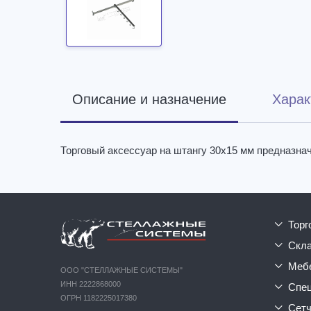
Описание и назначение
Харак
Торговый аксессуар на штангу 30х15 мм предназна
тор
ск
ме
ООО "СТЕЛЛАЖНЫЕ СИСТЕМЫ"
ИНН 2222868000
сп
ОГРН 1182225017380
сет