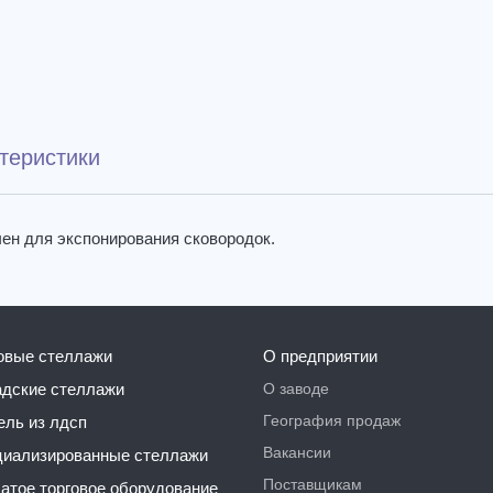
теристики
чен для экспонирования сковородок.
говые стеллажи
О предприятии
О заводе
ладские стеллажи
География продаж
бель из лдсп
Вакансии
ециализированные стеллажи
Поставщикам
чатое торговое оборудование