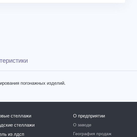
теристики
нирования погонажных изделий.
говые стеллажи
О предприятии
О заводе
ладские стеллажи
География продаж
бель из лдсп