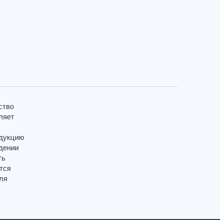
ство
ляет
одукцию
едении
ть
тся
ля