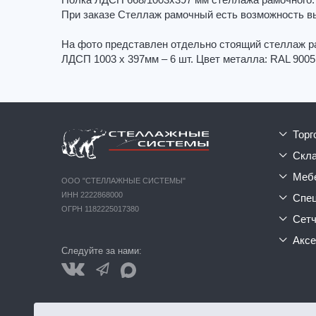
Полка ЛДСП 668/1003х397 мм стеллажа рамочного.
При заказе Стеллаж рамочный есть возможность в
На фото представлен отдельно стоящий стеллаж р
ЛДСП 1003 х 397мм – 6 шт. Цвет металла: RAL 9005
тор
ск
ме
ООО "СТЕЛЛАЖНЫЕ СИСТЕМЫ"
ИНН 2222868000
сп
ОГРН 1182225017380
сет
акс
Следуйте за нами: