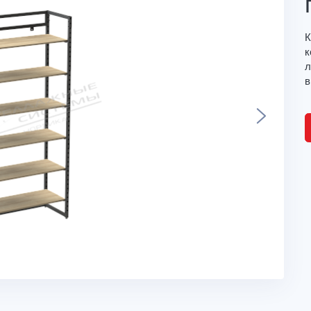
К
к
л
в