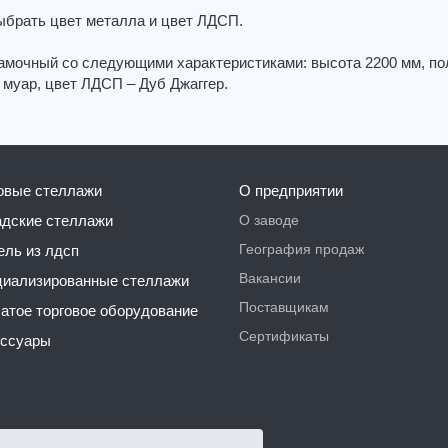
ыбрать цвет металла и цвет ЛДСП.
амочный со следующими характеристиками: высота 2200 мм, по
 муар, цвет ЛДСП – Дуб Джаггер.
говые стеллажи
О предприятии
О заводе
ладские стеллажи
География продаж
бель из лдсп
Вакансии
ециализированные стеллажи
Поставщикам
чатое торговое оборудование
Сертификаты
ессуары