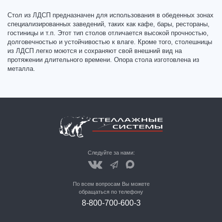
Стол из ЛДСП предназначен для использования в обеденных зонах
специализированных заведений, таких как кафе, бары, рестораны,
гостиницы и т.п. Этот тип столов отличается высокой прочностью,
долговечностью и устойчивостью к влаге. Кроме того, столешницы
из ЛДСП легко моются и сохраняют свой внешний вид на
протяжении длительного времени. Опора стола изготовлена из
металла.
Следуйте за нами:
По всем вопросам Вы можете
обращаться по телефону
8-800-700-600-3