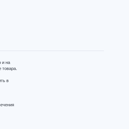
 и на
 товара.
ить в
сечения