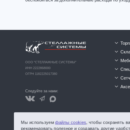
беспокоиться за дополнительные расходы по уходу
тор
ск
ме
ООО "СТЕЛЛАЖНЫЕ СИСТЕМЫ"
ИНН 2222868000
сп
ОГРН 1182225017380
сет
акс
Следуйте за нами:
Обращаем ваше внимание на то, что данный интернет-сайт
Мы используем
файлы cookies
, чтобы сохранять в
каких условиях не является публичной офертой, определ
рекомендовать полезное и создавать другие удобст