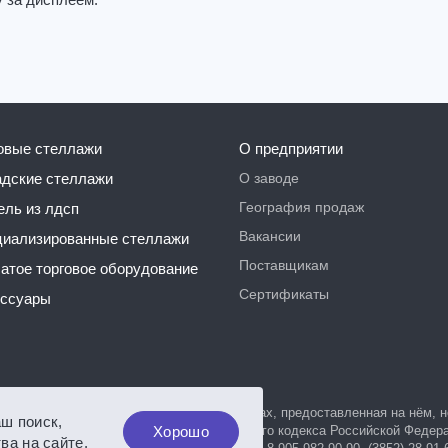
 за дисплеем.
говые стеллажи
О предприятии
О заводе
ладские стеллажи
География продаж
бель из лдсп
Вакансии
ециализированные стеллажи
Поставщикам
чатое торговое оборудование
Сертификаты
ессуары
, а также вся информация о товарах и ценах, предоставленная на нём,
аш поиск,
яемой положениями Статьи 437 Гражданского кодекса Российской Федер
Хорошо
ва на сайте.