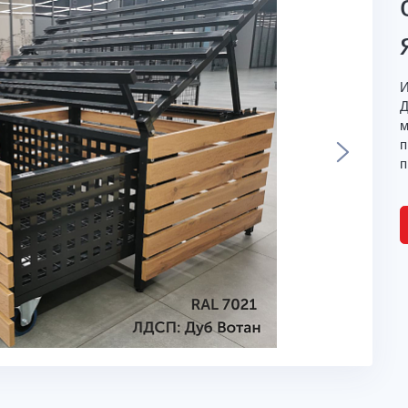
И
Д
м
п
п