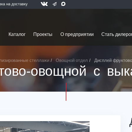
вка на доставку
Каталог
Проекты
О предприятии
Стать дилеро
лизированные стеллажи
Овощной отдел
Дисплей фруктов
тово-овощной с вы