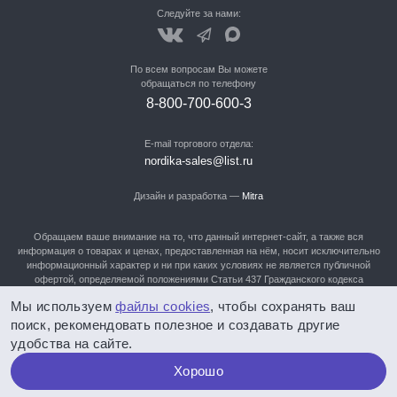
Следуйте за нами:
По всем вопросам Вы можете
обращаться по телефону
8-800-700-600-3
E-mail торгового отдела:
nordika-sales@list.ru
Дизайн и разработка —
Mitra
Обращаем ваше внимание на то, что данный интернет-сайт, а также вся
информация о товарах и ценах, предоставленная на нём, носит исключительно
информационный характер и ни при каких условиях не является публичной
офертой, определяемой положениями Статьи 437 Гражданского кодекса
Российской Федерации. Для получения подробной информации о наличии и
Мы используем
файлы cookies
, чтобы сохранять ваш
стоимости указанных товаров, Вам нужно обратиться в отдел продаж по
телефонам: 8-800-700-600-3, 8-905-982-90-90, (3852) 28-91-60,28-91-61, 28-91-
поиск, рекомендовать полезное и создавать другие
62!
удобства на сайте.
Политика конфиденциальности
Хорошо