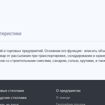
теристики
 и торговых предприятий. Основная его функция - вписать объ
овар от рассыпания при транспортировке, складировании и хране
ков со строительными смесями, сахаром, солью, крупами, а так
говые стеллажи
О предприятии
О заводе
ладские стеллажи
География продаж
бель из лдсп