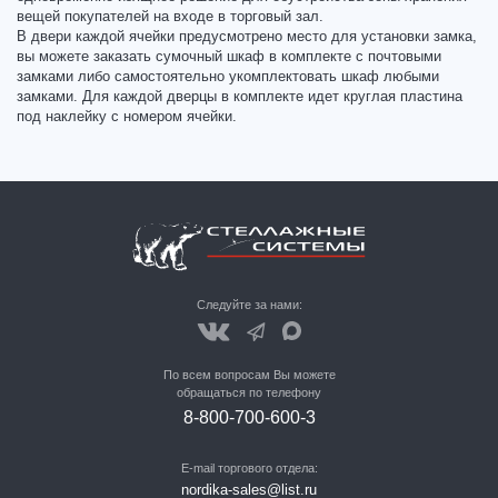
вещей покупателей на входе в торговый зал.
В двери каждой ячейки предусмотрено место для установки замка,
вы можете заказать сумочный шкаф в комплекте с почтовыми
замками либо самостоятельно укомплектовать шкаф любыми
замками. Для каждой дверцы в комплекте идет круглая пластина
под наклейку с номером ячейки.
Следуйте за нами:
По всем вопросам Вы можете
обращаться по телефону
8-800-700-600-3
E-mail торгового отдела:
nordika-sales@list.ru