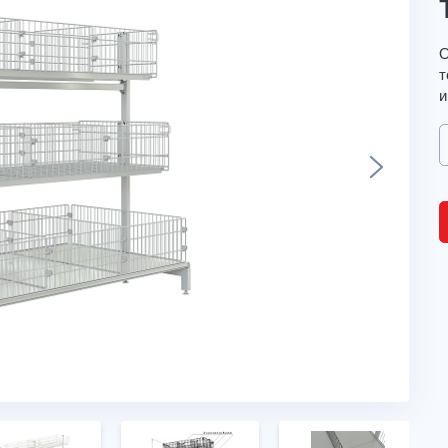
О
т
и