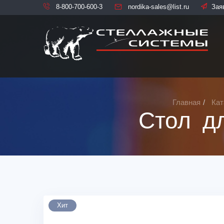
8-800-700-600-3
nordika-sales@list.ru
Зая
Главная
Кат
Стол д
Хит