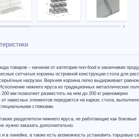
теристики
да товаров – начиная от категории non-food и заканчивая прод
весные сетчатые корзины островной конструкции стола для рас
серьёзные нагрузки. Верхняя корзина легко выдерживает равно
г. Исполнение нижнего яруса из традиционных металлических пол
200 мм позволяет разместить на нем до 200 кг равномерно
а от навесных элементов передается на каркас стола, выполнен
 специальными стяжками.
 также разделители нижнего яруса, не работающие как боковые
 их нужно заказать дополнительно.
 и в линейке, а также есть возможность установить торцевые с