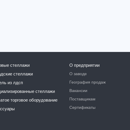
говые стеллажи
О предприятии
О заводе
ладские стеллажи
География продаж
бель из лдсп
Вакансии
ециализированные стеллажи
Поставщикам
чатое торговое оборудование
Сертификаты
ессуары