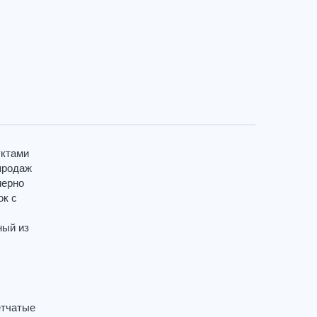
уктами
продаж
мерно
ок с
ный из
етчатые