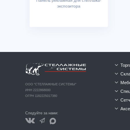
Панель рекламная для стеллажа-
экспозитора
тор
ск
ме
ООО "СТЕЛЛАЖНЫЕ СИСТЕМЫ"
ИНН 2222868000
сп
ОГРН 1182225017380
сет
акс
Следуйте за нами: