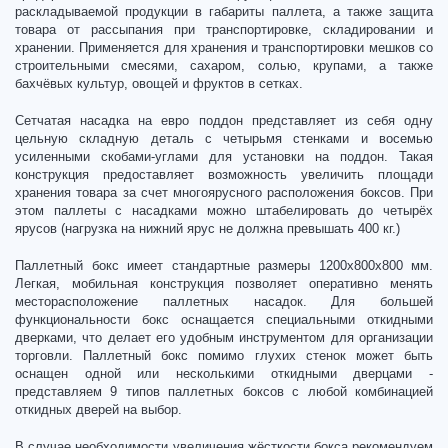
раскладываемой продукции в габариты паллета, а также защита
товара от рассыпания при транспортировке, складировании и
хранении. Применяется для хранения и транспортировки мешков со
строительными смесями, сахаром, солью, крупами, а также
бахчёвых культур, овощей и фруктов в сетках.
Сетчатая насадка на евро поддон представляет из себя одну
цельную складную деталь с четырьмя стенками и восемью
усиленными скобами-углами для установки на поддон. Такая
конструкция предоставляет возможность увеличить площади
хранения товара за счет многоярусного расположения боксов. При
этом паллеты с насадками можно штабелировать до четырёх
ярусов (нагрузка на нижний ярус не должна превышать 400 кг.)
Паллетный бокс имеет стандартные размеры 1200х800х800 мм.
Легкая, мобильная конструкция позволяет оперативно менять
месторасположение паллетных насадок. Для большей
функциональности бокс оснащается специальными откидными
дверками, что делает его удобным инструментом для организации
торговли. Паллетный бокс помимо глухих стенок может быть
оснащен одной или несколькими откидными дверцами -
представляем 9 типов паллетных боксов с любой комбинацией
откидных дверей на выбор.
В случае необходимости увеличения жёсткости бокса рекомендуем