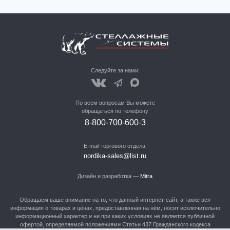
Следуйте за нами:
По всем вопросам Вы можете
обращаться по телефону
8-800-700-600-3
E-mail торгового отдела:
nordika-sales@list.ru
Дизайн и разработка —
Mitra
Обращаем ваше внимание на то, что данный интернет-сайт, а также вся
информация о товарах и ценах, предоставленная на нём, носит исключительно
информационный характер и ни при каких условиях не является публичной
офертой, определяемой положениями Статьи 437 Гражданского кодекса