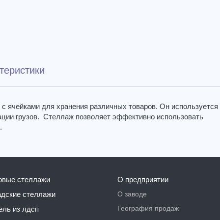
теристики
 с ячейками для хранения различных товаров. Он используется
трации грузов. Стеллаж позволяет эффективно использовать
.
говые стеллажи
О предприятии
О заводе
ладские стеллажи
География продаж
бель из лдсп