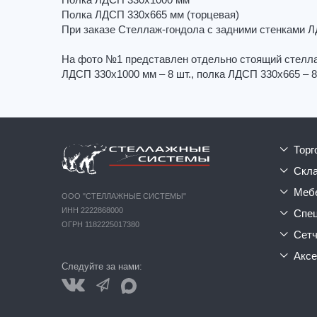
Полка ЛДСП 330х1000 мм
Полка ЛДСП 330х665 мм (торцевая)
При заказе Стеллаж-гондола с задними стенками 
На фото №1 представлен отдельно стоящий стелла
ЛДСП 330х1000 мм – 8 шт., полка ЛДСП 330х665 – 8
тор
ск
ме
ООО "СТЕЛЛАЖНЫЕ СИСТЕМЫ"
ИНН 2222868000
сп
ОГРН 1182225017380
сет
акс
Следуйте за нами: