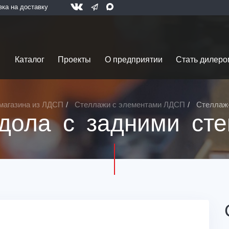
вка на доставку
Каталог
Проекты
О предприятии
Стать дилеро
магазина из ЛДСП
Стеллажи с элементами ЛДСП
Стеллаж-
ндола с задними ст