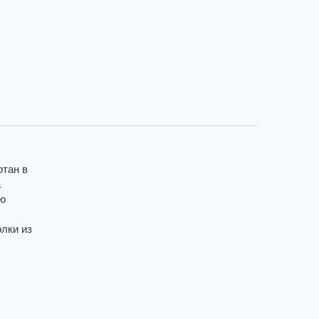
отан в
а
ию
лки из