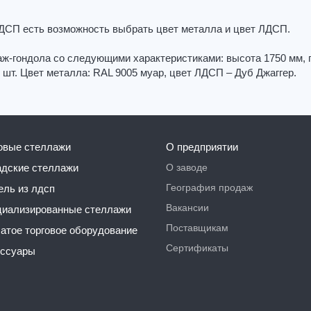
ЛДСП есть возможность выбрать цвет металла и цвет ЛДСП.
ж-гондола со следующими характеристиками: высота 1750 мм, 
 шт. Цвет металла: RAL 9005 муар, цвет ЛДСП – Дуб Джаггер.
говые стеллажи
О предприятии
О заводе
ладские стеллажи
География продаж
бель из лдсп
Вакансии
ециализированные стеллажи
Поставщикам
чатое торговое оборудование
Сертификаты
ессуары