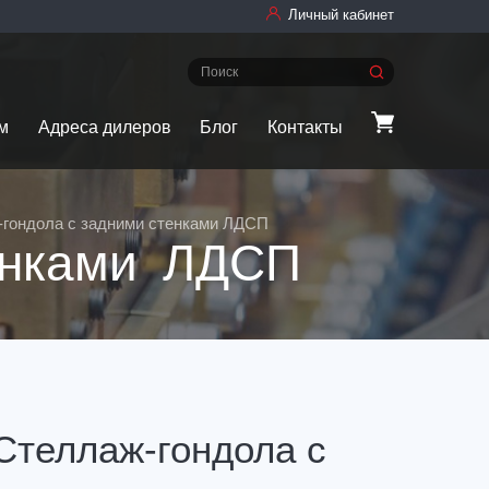
Личный кабинет
м
Адреса дилеров
Блог
Контакты
гондола с задними стенками ЛДСП
енками ЛДСП
Стеллаж-гондола с