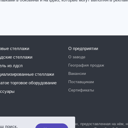
авками в боковины и на фриз, которые могут выполнять рекла
говые стеллажи
О предприятии
О заводе
ладские стеллажи
География продаж
бель из лдсп
Вакансии
ециализированные стеллажи
Поставщикам
чатое торговое оборудование
Сертификаты
ессуары
, а также вся информация о товарах и ценах, предоставленная на нём,
аш поиск,