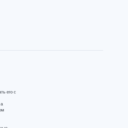
ть его с
 а
ом