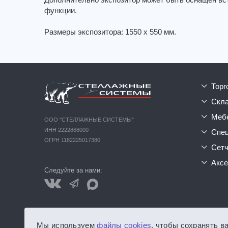
Дополнительно экспозитор может быть оснащен вст
функции.
Размеры экспозитора: 1550 x 550 мм.
тор
ск
ме
ООО "СТЕЛЛАЖНЫЕ СИСТЕМЫ"
ИНН 2222868000
сп
ОГРН 1182225017380
сет
акс
Следуйте за нами:
Обращаем ваше внимание на то, что данный интернет-сайт
Мы используем
файлы cookies
, чтобы сохранять в