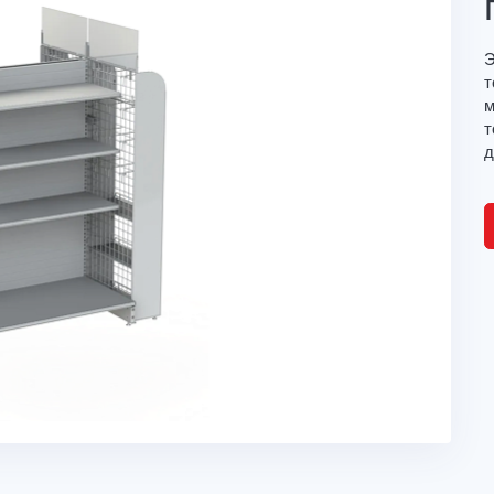
Э
т
м
т
д