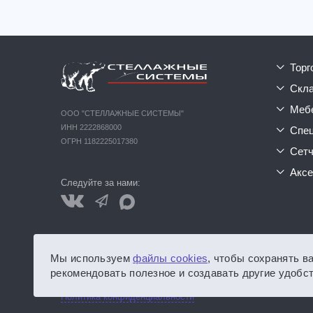
тор
ск
ме
ООО "СТЕЛЛАЖНЫЕ СИСТЕМЫ"
ИНН 2222868000
сп
ОГРН 1182225017380
сет
акс
Следуйте за нами:
Обращаем ваше внимание на то, что данный интернет-сайт
Мы используем
файлы cookies
, чтобы сохранять в
каких условиях не является публичной офертой, определ
рекомендовать полезное и создавать другие удобст
стоимости указанных товаров, Вам нужно обратиться в отдел
Политика конфиденциальности