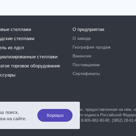
говые стеллажи
О предприятии
О заводе
ладские стеллажи
География продаж
бель из лдсп
Вакансии
ециализированные стеллажи
Поставщикам
чатое торговое оборудование
Сертификаты
ессуары
, а также вся информация о товарах и ценах, предоставленная на нём,
аш поиск,
яемой положениями Статьи 437 Гражданского кодекса Российской Федер
Хорошо
ва на сайте.
 продаж по телефонам: 8-800-700-600-3, 8-905-982-90-90, (3852) 28-91-60