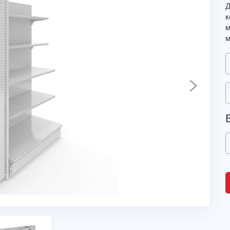
Д
м
м