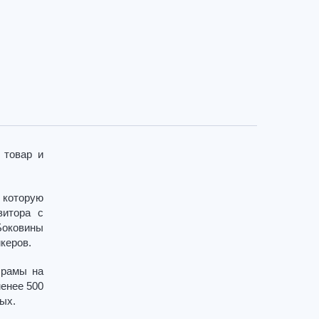
 товар и
а которую
зитора с
Боковины
керов.
 рамы на
менее 500
ых.