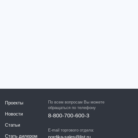
По всем вопросам Вы можете
Проекты
обращаться по телефону
Новости
8-800-700-600-3
Статьи
E-mail торгового отдела:
Стать дилером
nordika-sales@list.ru