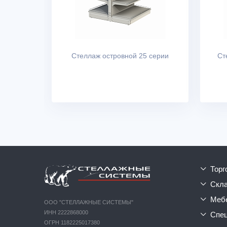
Стеллаж островной 25 серии
Ст
тор
ск
ме
ООО "СТЕЛЛАЖНЫЕ СИСТЕМЫ"
ИНН 2222868000
сп
ОГРН 1182225017380