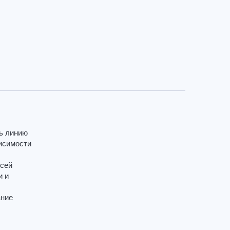
ть линию
исимости
всей
и и
ание