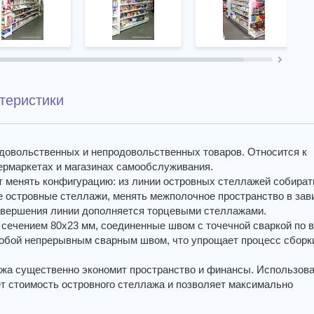
теристики
довольственных и непродовольственных товаров. Относится к
ермаркетах и магазинах самообслуживания.
т менять конфигурацию: из линии островных стеллажей собира
е островные стеллажи, менять межполочное пространство в зав
завершения линии дополняется торцевыми стеллажами.
 сечением 80х23 мм, соединенные швом с точечной сваркой по 
собой непрерывным сварным швом, что упрощает процесс сборк
.
ажа существенно экономит пространство и финансы. Использов
т стоимость островного стеллажа и позволяет максимально