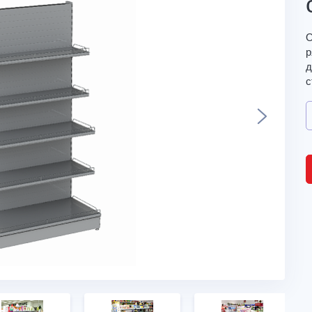
О
р
д
с