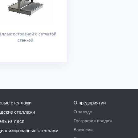
еллаж островной с сетчатой
стенкой
говые стеллажи
О предприятии
О заводе
ладские стеллажи
География продаж
бель из лдсп
Вакансии
ециализированные стеллажи