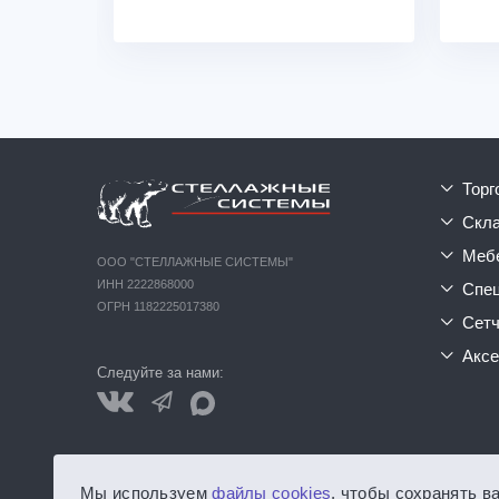
тор
ск
ме
ООО "СТЕЛЛАЖНЫЕ СИСТЕМЫ"
ИНН 2222868000
сп
ОГРН 1182225017380
сет
акс
Следуйте за нами:
Обращаем ваше внимание на то, что данный интернет-сайт
Мы используем
файлы cookies
, чтобы сохранять в