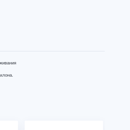
уживания
клона.