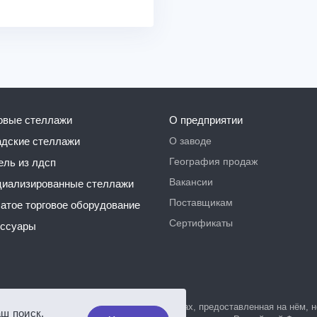
говые стеллажи
О предприятии
О заводе
ладские стеллажи
География продаж
бель из лдсп
Вакансии
ециализированные стеллажи
Поставщикам
чатое торговое оборудование
Сертификаты
ессуары
, а также вся информация о товарах и ценах, предоставленная на нём,
аш поиск,