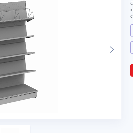
С
к
с