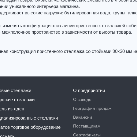
кладки товара. Окраска металлических элементов в любой цв
нии уникального интерьера магазина.
держивает высокие нагрузки: бутилированная вода, крупы, алко
т изменять конфигурацию: из линии пристенных стеллажей соби
 межполочное пространство в зависимости от высоты товара,
ная конструкция пристенного стеллажа со стойками 90х30 мм и
говые стеллажи
О предприятии
О заводе
ладские стеллажи
География продаж
бель из лдсп
Вакансии
ециализированные стеллажи
Поставщикам
чатое торговое оборудование
Сертификаты
ессуары