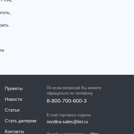
ет RAL
голь,
рать
ли
По всем вопросам Вы можете
Проекты
обращаться по телефону
Новости
8-800-700-600-3
Статьи
E-mail торгового отдела:
Стать дилером
nordika-sales@list.ru
Контакты