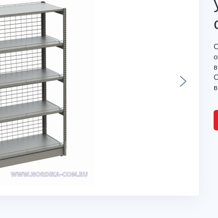
С
о
в
С
в