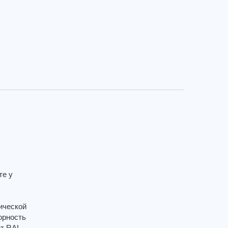
те у
ической
орность