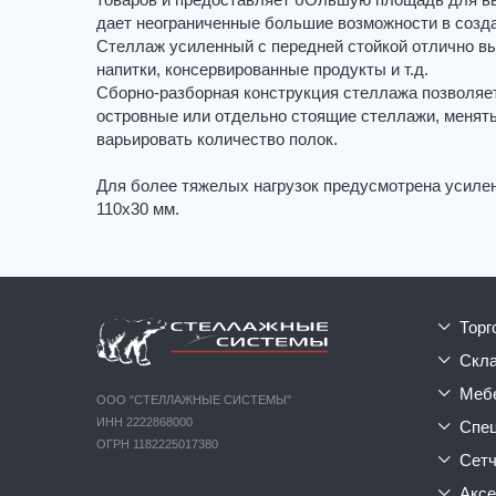
товаров и предоставляет бОльшую площадь для вы
дает неограниченные большие возможности в созда
Стеллаж усиленный с передней стойкой отлично вы
напитки, консервированные продукты и т.д.
Сборно-разборная конструкция стеллажа позволяе
островные или отдельно стоящие стеллажи, менять
варьировать количество полок.
Для более тяжелых нагрузок предусмотрена усилен
110х30 мм.
тор
ск
ме
ООО "СТЕЛЛАЖНЫЕ СИСТЕМЫ"
ИНН 2222868000
сп
ОГРН 1182225017380
сет
акс