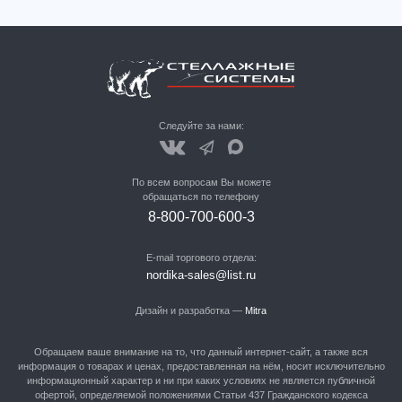
Следуйте за нами:
По всем вопросам Вы можете
обращаться по телефону
8-800-700-600-3
E-mail торгового отдела:
nordika-sales@list.ru
Дизайн и разработка —
Mitra
Обращаем ваше внимание на то, что данный интернет-сайт, а также вся
информация о товарах и ценах, предоставленная на нём, носит исключительно
информационный характер и ни при каких условиях не является публичной
офертой, определяемой положениями Статьи 437 Гражданского кодекса