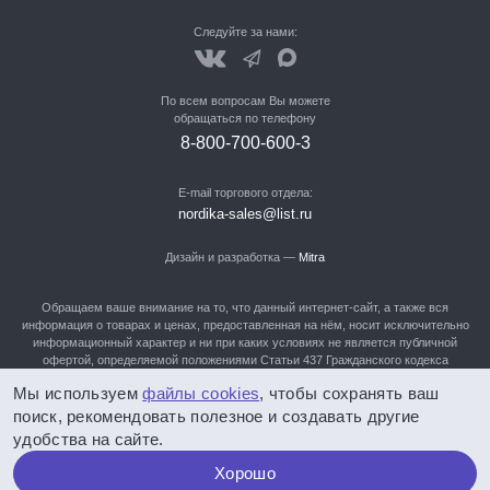
Следуйте за нами:
По всем вопросам Вы можете
обращаться по телефону
8-800-700-600-3
E-mail торгового отдела:
nordika-sales@list.ru
Дизайн и разработка —
Mitra
Обращаем ваше внимание на то, что данный интернет-сайт, а также вся
информация о товарах и ценах, предоставленная на нём, носит исключительно
информационный характер и ни при каких условиях не является публичной
офертой, определяемой положениями Статьи 437 Гражданского кодекса
Российской Федерации. Для получения подробной информации о наличии и
Мы используем
файлы cookies
, чтобы сохранять ваш
стоимости указанных товаров, Вам нужно обратиться в отдел продаж по
телефонам: 8-800-700-600-3, 8-905-982-90-90, (3852) 28-91-60,28-91-61, 28-91-
поиск, рекомендовать полезное и создавать другие
62!
удобства на сайте.
Политика конфиденциальности
Хорошо