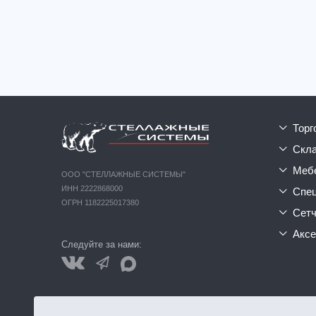
тор
ск
ме
ООО "СТЕЛЛАЖНЫЕ СИСТЕМЫ"
ИНН 2222868000
сп
ОГРН 1182225017380
сет
акс
Следуйте за нами:
Обращаем ваше внимание на то, что данный интернет-сайт