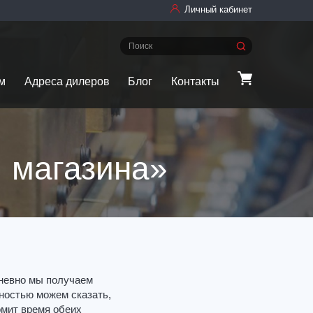
Личный кабинет
м
Адреса дилеров
Блог
Контакты
 магазина»
невно мы получаем
нностью можем сказать,
омит время обеих