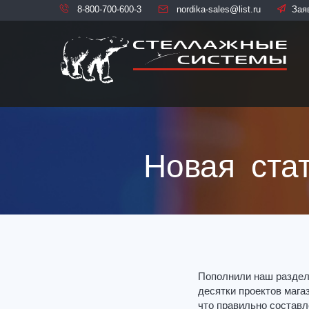
8-800-700-600-3
nordika-sales@list.ru
Зая
Новая ста
Пополнили наш раздел
десятки проектов мага
что правильно составл