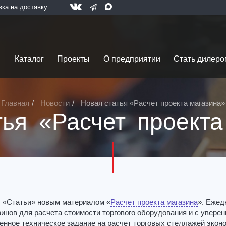
вка на доставку
Каталог
Проекты
О предприятии
Стать дилеро
Главная
Новости
Новая статья «Расчет проекта магазина»
тья «Расчет проекта
 «Статьи» новым материалом «
Расчет проекта магазина
». Ежед
зинов для расчета стоимости торгового оборудования и с увере
енное техническое задание на расчет торговых стеллажей экон