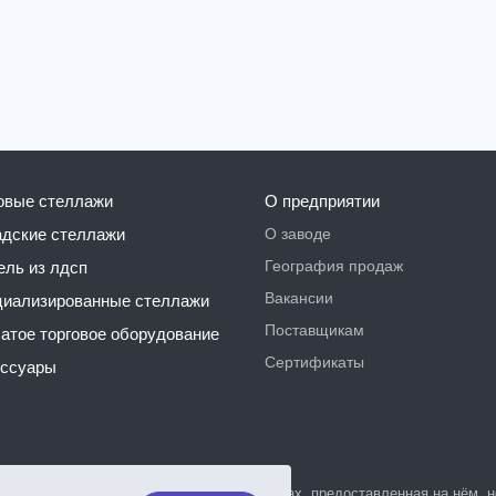
говые стеллажи
О предприятии
О заводе
ладские стеллажи
География продаж
бель из лдсп
Вакансии
ециализированные стеллажи
Поставщикам
чатое торговое оборудование
Сертификаты
ессуары
, а также вся информация о товарах и ценах, предоставленная на нём,