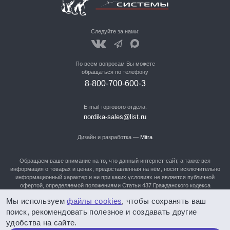
Следуйте за нами:
По всем вопросам Вы можете
обращаться по телефону
8-800-700-600-3
E-mail торгового отдела:
nordika-sales@list.ru
Дизайн и разработка —
Mitra
Обращаем ваше внимание на то, что данный интернет-сайт, а также вся
информация о товарах и ценах, предоставленная на нём, носит исключительно
информационный характер и ни при каких условиях не является публичной
офертой, определяемой положениями Статьи 437 Гражданского кодекса
Российской Федерации. Для получения подробной информации о наличии и
Мы используем
файлы cookies
, чтобы сохранять ваш
стоимости указанных товаров, Вам нужно обратиться в отдел продаж по
телефонам: 8-800-700-600-3, 8-905-982-90-90, (3852) 28-91-60,28-91-61, 28-91-
поиск, рекомендовать полезное и создавать другие
62!
удобства на сайте.