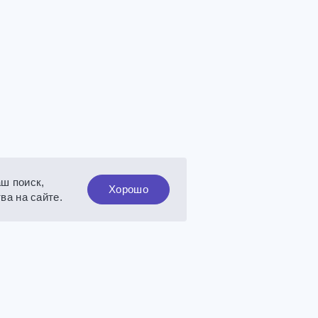
аш поиск,
Хорошо
ва на сайте.
говые стеллажи
О предприятии
О заводе
ладские стеллажи