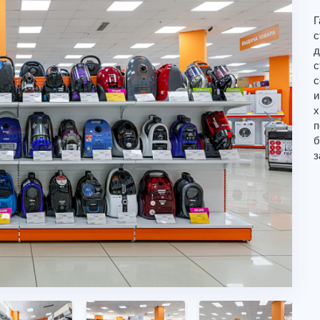
Г
с
д
с
с
и
х
п
б
з