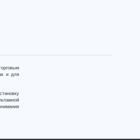
торговым
ак и для
становку
екламной
внимания