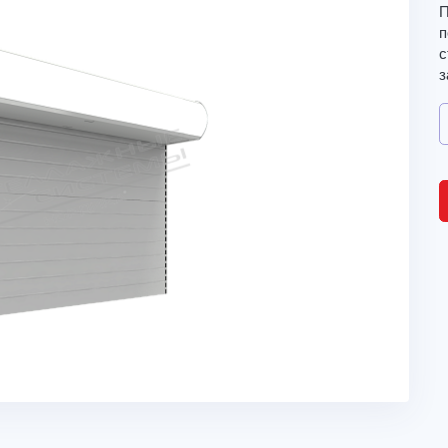
П
п
с
з